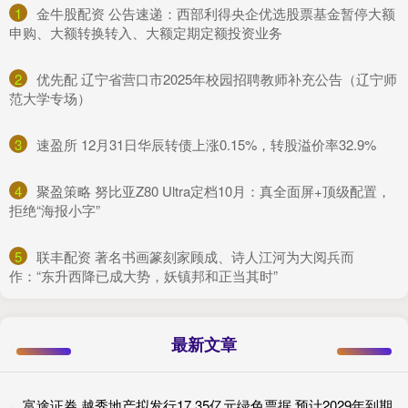
1
​金牛股配资 公告速递：西部利得央企优选股票基金暂停大额
申购、大额转换转入、大额定期定额投资业务
2
​优先配 辽宁省营口市2025年校园招聘教师补充公告（辽宁师
范大学专场）
3
​速盈所 12月31日华辰转债上涨0.15%，转股溢价率32.9%
4
​聚盈策略 努比亚Z80 Ultra定档10月：真全面屏+顶级配置，
拒绝“海报小字”
5
​联丰配资 著名书画篆刻家顾成、诗人江河为大阅兵而
作：“东升西降已成大势，妖镇邦和正当其时”
最新文章
富途证券 越秀地产拟发行17.35亿元绿色票据 预计2029年到期