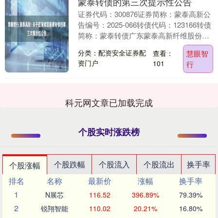
蒙泰转债的第三次提示性公告
证券代码：300876证券简称：蒙泰高新公
告编号：2025-066转债代码：123166转债
简称：蒙泰转债广东蒙泰高新纤维股份有
限公司本公司及董事会全体成员保证....
分类：配资安全证券配
查看：
慧眼智
资门户
101
行
科元网文章已加载完成
个股实时涨跌榜
个股跌幅
个股流入
个股流出
换手率
个股涨幅
排名
名称
最新价
涨幅
换手率
1
N展芯
116.52
396.89%
79.39%
2
锐翔智能
110.02
20.21%
16.80%