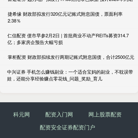
捷希缘 财政部拟发行320亿元记账式附息国债，票面利率
2.38％
仁信配资 债市早参2月2日 | 首批商业不动产REITs募资314.7
亿；多家房企预告大幅亏损
掌柜配资 财政部拟续发行两期记账式附息国债，合计2500亿元
中兴证券 手机怎么赚钱副业：一个适合宝妈的副业，不耽误带
娃，还能分享经验赚点零花钱_问题_奖励_育儿
科元网
配资入门网
网上股票配资
配资安全证券配资门户