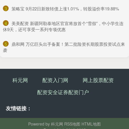
3
​策略宝 9月22日新致转债上涨1.01%，转股溢价率19.88%
4
​美美配资 新疆阿勒泰地区官宣将放首个“雪假”，中小学生连
休9天，还可享受一系列专项优惠
5
​鼎和网 万亿巨头出手备案！第二批险资长期股票投资试点来
袭
科元网
配资入门网
网上股票配资
配资安全证券配资门户
友情链接：
Powered by
科元网
RSS地图
HTML地图