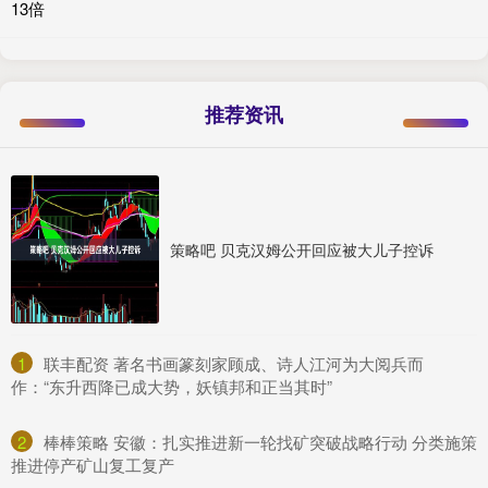
13倍
推荐资讯
策略吧 贝克汉姆公开回应被大儿子控诉
1
​联丰配资 著名书画篆刻家顾成、诗人江河为大阅兵而
作：“东升西降已成大势，妖镇邦和正当其时”
2
​棒棒策略 安徽：扎实推进新一轮找矿突破战略行动 分类施策
推进停产矿山复工复产