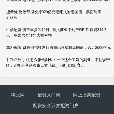
捷希缘 财政部拟发行320亿元记账式附息国债，票面利率
2.38％
仁信配资 债市早参2月2日 | 首批商业不动产REITs募资314.7
亿；多家房企预告大幅亏损
掌柜配资 财政部拟续发行两期记账式附息国债，合计2500亿元
中兴证券 手机怎么赚钱副业：一个适合宝妈的副业，不耽误带
娃，还能分享经验赚点零花钱_问题_奖励_育儿
科元网
配资入门网
网上股票配资
配资安全证券配资门户