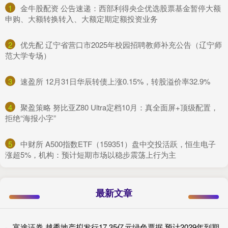
1
​金牛股配资 公告速递：西部利得央企优选股票基金暂停大额
申购、大额转换转入、大额定期定额投资业务
2
​优先配 辽宁省营口市2025年校园招聘教师补充公告（辽宁师
范大学专场）
3
​速盈所 12月31日华辰转债上涨0.15%，转股溢价率32.9%
4
​聚盈策略 努比亚Z80 Ultra定档10月：真全面屏+顶级配置，
拒绝“海报小字”
5
​中财所 A500指数ETF（159351）盘中交投活跃，恒生电子
涨超5%，机构：预计短期市场以稳步震荡上行为主
最新文章
富途证券 越秀地产拟发行17.35亿元绿色票据 预计2029年到期