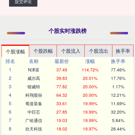
提交评论
个股实时涨跌榜
个股跌幅
个股流入
个股流出
换手率
个股涨幅
排名
名称
最新价
涨幅
换手率
1
N津富
37.49
114.72%
77.46%
2
威尔高
39.83
20.01%
17.76%
3
锴威特
77.82
20.00%
1.17%
4
科翔股份
64.32
20.00%
12.21%
5
蜀道装备
33.61
19.99%
11.69%
6
中巨芯
27.85
19.99%
32.20%
7
广哈通信
19.03
19.99%
5.84%
8
欣天科技
18.02
19.97%
28.44%