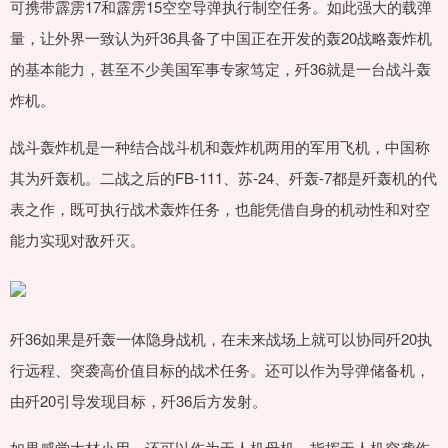
可携带霹雳17和霹雳15空空导弹执行制空任务。如此强大的载弹
量，让外界一致认为歼36具备了中国正在开发的轰20战略轰炸机
的基本能力，甚至不少美国军事专家笃定，歼36就是一台战斗轰
炸机。
战斗轰炸机是一种结合战斗机和轰炸机两用的军用飞机，中国称
其为歼轰机。二战之后的FB-111、苏-24、歼轰-7都是歼轰机的代
表之作，既可执行战术轰炸任务，也能凭借自身的机动性和对空
能力实现对敌歼灭。
歼36如果是歼轰一体隐身战机，在未来战场上就可以协同歼20执
行远程、突袭高价值目标的战术任务。还可以作为导弹储备机，
由歼20引导发现目标，歼36后方发射。
如果感觉大材小用，还可以作为无人机母机，指挥无人机突袭作