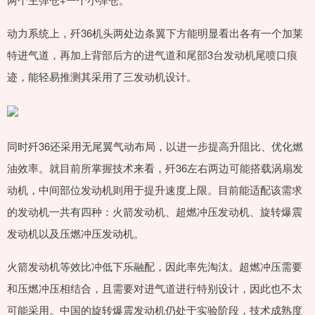
动力系统上，歼36机头两处边条翼下方能明显看出各有一个加莱
特进气道，再加上背部后方的进气道和尾部3台发动机尾喷口痕
迹，能轻易推测其采用了三发动机设计。
同时歼36还采用无尾翼气动布局，以进一步提高升阻比、优化燃
油效率。就目前所掌握技术来看，歼36左右两边可能搭载涡扇发
动机，中间部位发动机则用于提升速度上限。目前能适配该需求
的发动机一共有四种：火箭发动机、超燃冲压发动机、旋转爆震
发动机以及压燃冲压发动机。
火箭发动机等效比冲低下乐融配，因此率先淘汰。超燃冲压需要
和压燃冲压相结合，且需要对进气道进行特别设计，因此也不太
可能采用。中国的旋转爆震发动机仍处于实验阶段，技术成熟度