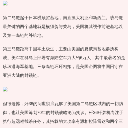
第二岛链起于日本横须贺基地，南直澳大利亚和新西兰。该岛链
最关键的两个基地就是横须贺与关岛，美国将其视作前进基地以
及第一岛链的补给地。
第三岛链距离中国本土极远，主要由美国的夏威夷基地群所构
成。美军在群岛上部署有海陆空军力大约6万人，其中最著名的是
珍珠港海军基地。三条岛链环环相扣，是美国企图将中国困守在
亚洲大陆的封锁链。
但很遗憾，歼36的问世彻底瓦解了美国第二岛链区域内的一切防
御，也让美国筹划70年的封锁战略沦为笑谈。歼36歼轰机专注于
执行超远程截杀任务，其搭载的大功率有源相控阵雷达和两个三