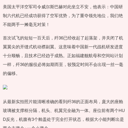
美国太平洋空军司令威尔斯巴赫对此坐立不安，他表示：中国研
制六代机已经成功获得了空军优势，为了重夺领先地位，我们绝
不能两手一摊毫无对策！
首次试飞的短短一百天后，歼36已经收起了起落架，并关闭了机
翼翼尖的开缝式机动襟副翼。这意味着中国新一代战机研发进度
十分顺畅，且技术已经趋于成熟。正如福建舰航母和空间站计划
一样，歼36的服役必将如期而至，较预定时间不会出现一丝一毫
的偏移。
从最新实拍照片能清晰准确的看到歼36的正面布局，庞大的座舱
玻璃被支撑框分隔，机头、机翼完全融为一体。座位前有两个HU
D反光，机腹有3个舱盖处于完全打开状态，根据大小能判断出是
两个主弹仓+一个小弹仓。