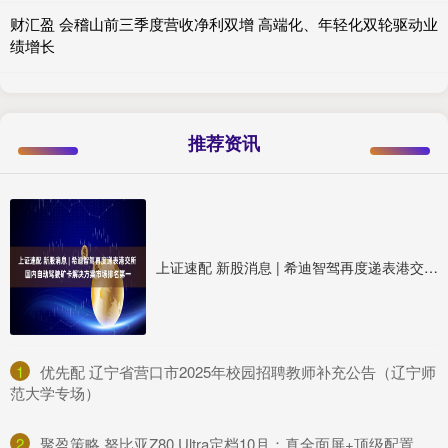
财汇盈 会稽山前三季度营收净利双增 高端化、年轻化双轮驱动业
绩增长
推荐资讯
上证速配 新股消息 | 希迪智驾再度递表港交所 国内自动驾驶矿卡解决方案市场排名第一
1
​优先配 辽宁省营口市2025年校园招聘教师补充公告（辽宁师
范大学专场）
2
​聚盈策略 努比亚Z80 Ultra定档10月：真全面屏+顶级配置，