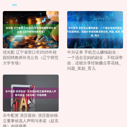
优先配 辽宁省营口市2025年校
中兴证券 手机怎么赚钱副业：
园招聘教师补充公告（辽宁师范
一个适合宝妈的副业，不耽误带
大学专场）
娃，还能分享经验赚点零花钱_
问题_奖励_育儿
乐牛配资 浪莎股份: 浪莎股份独
立董事候选人声明与承诺（赵克
薇）内容摘要