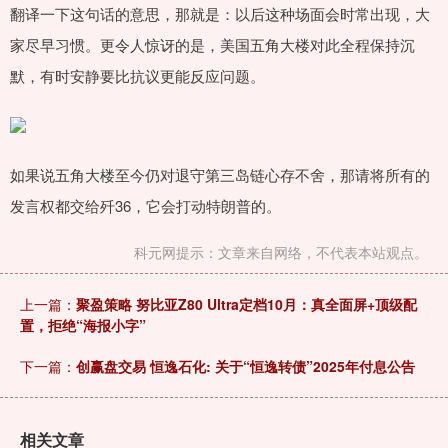
翻译一下这句话的意思，那就是：以后这种场面会时常出现，大
家尽早习惯。更令人惊讶的是，美国五角大楼对此全程保持沉
默，有时安静要比抗议更能反应问题。
如果说五角大楼至今仍对退守第三岛链心存不舍，那请将所有的
发言权都交给歼36，它会打动特朗普的。
科元网提示：文章来自网络，不代表本站观点。
上一篇：
聚盈策略 努比亚Z80 Ultra定档10月：真全面屏+顶级配
置，拒绝“海报小字”
下一篇：
创赢盘交易 恒逸石化: 关于“恒逸转债”2025年付息公告
相关文章