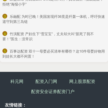
拒绝“海报小字”
3
​乐融配 为时已晚！美国发现歼36竟是歼轰一体机，呼吁快速
退守到第三岛链
4
​竹演配资 产妇生下“雪宝宝”，丈夫却大叫“脏死了我不
要！”医生：没常识
5
​百事达配资 双十一母婴必买清单有哪些？这10件母婴好物用
到娃长大都不闲置！
科元网
配资入门网
网上股票配资
配资安全证券配资门户
友情链接：