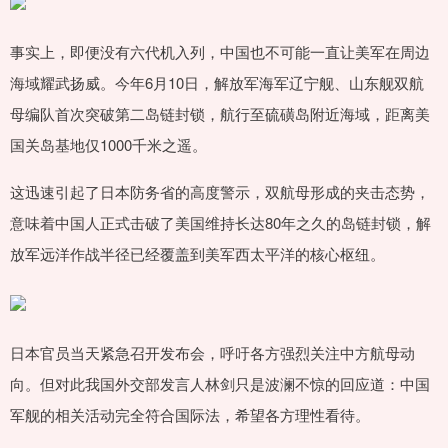
事实上，即便没有六代机入列，中国也不可能一直让美军在周边
海域耀武扬威。今年6月10日，解放军海军辽宁舰、山东舰双航
母编队首次突破第二岛链封锁，航行至硫磺岛附近海域，距离美
国关岛基地仅1000千米之遥。
这迅速引起了日本防务省的高度警示，双航母形成的夹击态势，
意味着中国人正式击破了美国维持长达80年之久的岛链封锁，解
放军远洋作战半径已经覆盖到美军西太平洋的核心枢纽。
日本官员当天紧急召开发布会，呼吁各方强烈关注中方航母动
向。但对此我国外交部发言人林剑只是波澜不惊的回应道：中国
军舰的相关活动完全符合国际法，希望各方理性看待。