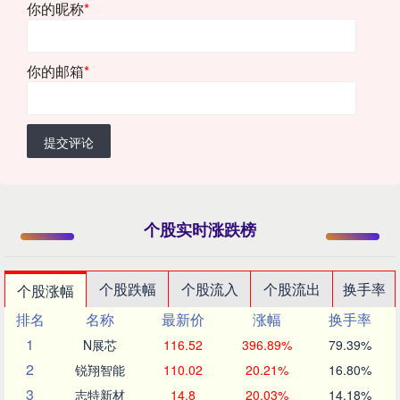
你的昵称
*
你的邮箱
*
提交评论
个股实时涨跌榜
个股跌幅
个股流入
个股流出
换手率
个股涨幅
排名
名称
最新价
涨幅
换手率
1
N展芯
116.52
396.89%
79.39%
2
锐翔智能
110.02
20.21%
16.80%
3
志特新材
14.8
20.03%
14.18%