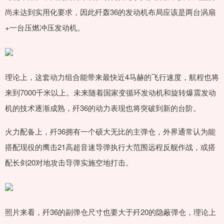
尚未达到实用化要求，因此歼轰36的发动机布局应该是两台涡扇
+一台压燃冲压发动机。
理论上，这套动力组合能带来最快近4马赫的飞行速度，航程也将
来到7000千米以上。未来随着国家变循环发动机和旋转爆震发动
机的技术逐渐成熟，歼36的动力表现也将突破到新的台阶。
火力配备上，歼36拥有一个硕大无比的主弹仓，外界通常认为能
搭配现役的鹰击21高超音速导弹执行大范围远程反舰作战，或搭
配长剑20对地攻击导弹实施空地打击。
照片来看，歼36的副弹仓尺寸也要大于歼20的隐蔽弹仓，理论上