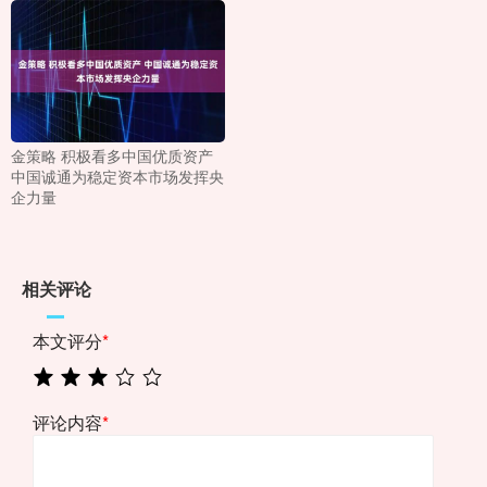
金策略 积极看多中国优质资产
中国诚通为稳定资本市场发挥央
企力量
相关评论
本文评分
*
评论内容
*