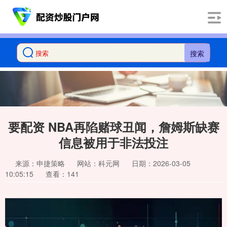
搜索
要配资 NBA再陷赌球丑闻，詹姆斯缺赛
信息被用于非法投注
来源：申捷策略
网站：科元网
日期：2026-03-05
10:05:15
查看：141