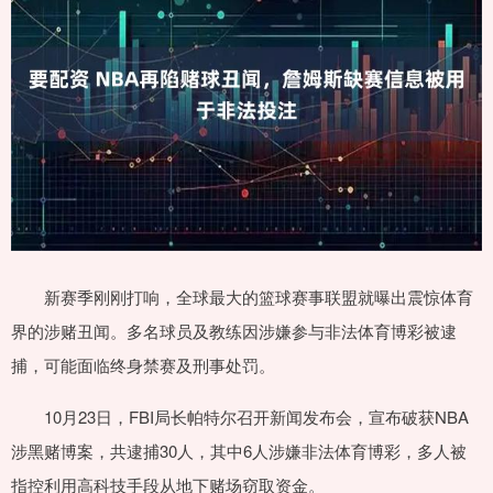
新赛季刚刚打响，全球最大的篮球赛事联盟就曝出震惊体育
界的涉赌丑闻。多名球员及教练因涉嫌参与非法体育博彩被逮
捕，可能面临终身禁赛及刑事处罚。
10月23日，FBI局长帕特尔召开新闻发布会，宣布破获NBA
涉黑赌博案，共逮捕30人，其中6人涉嫌非法体育博彩，多人被
指控利用高科技手段从地下赌场窃取资金。