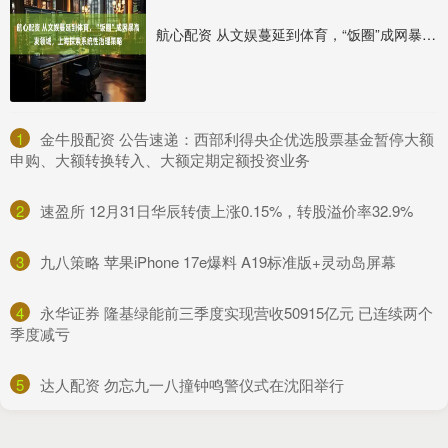
航心配资 从文娱蔓延到体育，“饭圈”成网暴高发领域，上海探索系统性治理策略
1
​金牛股配资 公告速递：西部利得央企优选股票基金暂停大额
申购、大额转换转入、大额定期定额投资业务
2
​速盈所 12月31日华辰转债上涨0.15%，转股溢价率32.9%
3
​九八策略 苹果iPhone 17e爆料 A19标准版+灵动岛屏幕
4
​永华证券 隆基绿能前三季度实现营收50915亿元 已连续两个
季度减亏
5
​达人配资 勿忘九一八撞钟鸣警仪式在沈阳举行