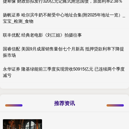
捷希缘 财政部拟发行320亿元记账式附息国债，票面利率2.38％
扬帆证券 哈尔滨牛奶不耐受中心地址合集(附2025年地址一览）_
宝宝_检测_食物
联丰优配 经典老电影《刘三姐》拍摄往事
国睿信配 美国9月成屋销售量创七个月新高 抵押贷款利率下降提
振市场
永华证券 隆基绿能前三季度实现营收50915亿元 已连续两个季度
减亏
推荐资讯