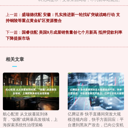
上一篇：
盛瑞德优配 安徽：扎实推进新一轮找矿突破战略行动 支
持铜陵等重点黄金矿区资源整合
下一篇：
国睿信配 美国9月成屋销售量创七个月新高 抵押贷款利率
下降提振市场
相关文章
航心配资 从文娱蔓延到体
亿腾证券 快手直播间突发大规
育，“饭圈”成网暴高发领域，上
模违规内容，快手方面回应：平
海探索系统性治理策略
台遭到黑灰产攻击，已向公安机