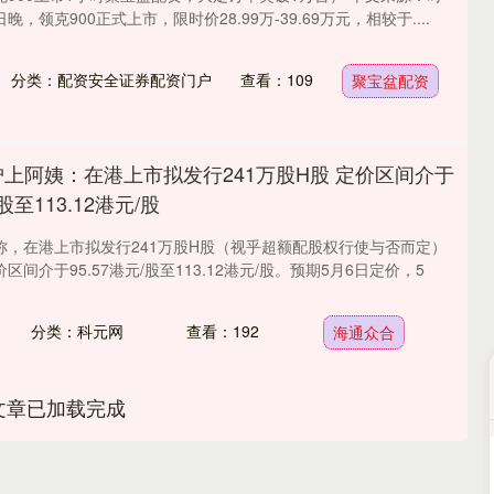
日晚，领克900正式上市，限时价28.99万-39.69万元，相较于....
分类：配资安全证券配资门户
查看：109
聚宝盆配资
沪上阿姨：在港上市拟发行241万股H股 定价区间介于
/股至113.12港元/股
称，在港上市拟发行241万股H股（视乎超额配股权行使与否而定）
间介于95.57港元/股至113.12港元/股。预期5月6日定价，5
分类：科元网
查看：192
海通众合
文章已加载完成
深证成指
14311.01
沪深3
200.89
1.42%