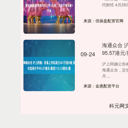
代财经 4月28
来源：倍操盘配资官网
海通众合 
95.57港元
09-24
沪上阿姨公告
海通众合，定价区
月....
来源：金惠配资平台
科元网
上证指数
3940.04
%
39.68
1.02%