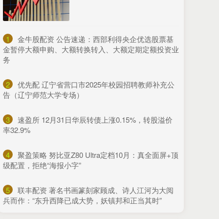
1
​金牛股配资 公告速递：西部利得央企优选股票基
金暂停大额申购、大额转换转入、大额定期定额投资业
务
2
​优先配 辽宁省营口市2025年校园招聘教师补充公
告（辽宁师范大学专场）
3
​速盈所 12月31日华辰转债上涨0.15%，转股溢价
率32.9%
4
​聚盈策略 努比亚Z80 Ultra定档10月：真全面屏+顶
级配置，拒绝“海报小字”
5
​联丰配资 著名书画篆刻家顾成、诗人江河为大阅
兵而作：“东升西降已成大势，妖镇邦和正当其时”