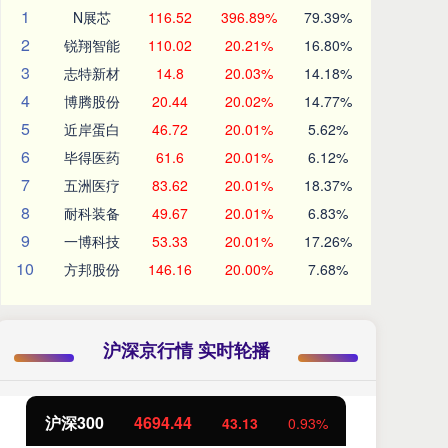
1
N展芯
116.52
396.89%
79.39%
2
锐翔智能
110.02
20.21%
16.80%
3
志特新材
14.8
20.03%
14.18%
4
博腾股份
20.44
20.02%
14.77%
5
近岸蛋白
46.72
20.01%
5.62%
6
毕得医药
61.6
20.01%
6.12%
7
五洲医疗
83.62
20.01%
18.37%
8
耐科装备
49.67
20.01%
6.83%
9
一博科技
53.33
20.01%
17.26%
10
方邦股份
146.16
20.00%
7.68%
沪深京行情 实时轮播
00
4694.44
北证50
11
43.13
0.93%