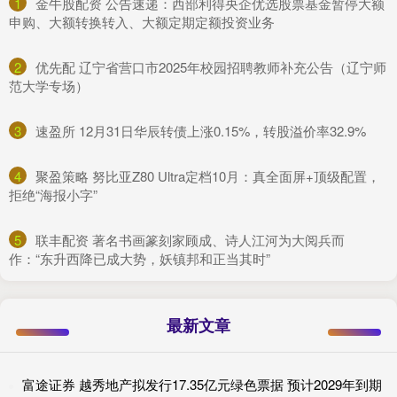
1
​金牛股配资 公告速递：西部利得央企优选股票基金暂停大额
申购、大额转换转入、大额定期定额投资业务
2
​优先配 辽宁省营口市2025年校园招聘教师补充公告（辽宁师
范大学专场）
3
​速盈所 12月31日华辰转债上涨0.15%，转股溢价率32.9%
4
​聚盈策略 努比亚Z80 Ultra定档10月：真全面屏+顶级配置，
拒绝“海报小字”
5
​联丰配资 著名书画篆刻家顾成、诗人江河为大阅兵而
作：“东升西降已成大势，妖镇邦和正当其时”
最新文章
富途证券 越秀地产拟发行17.35亿元绿色票据 预计2029年到期