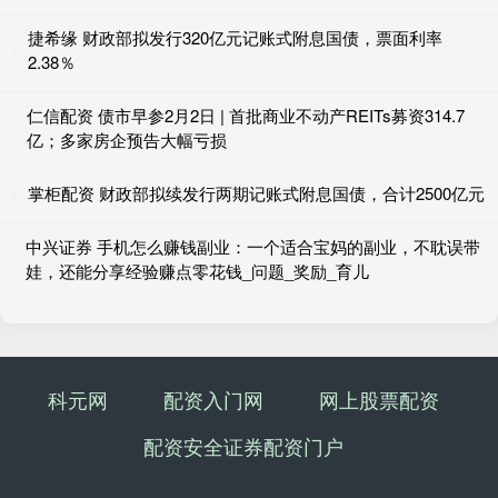
捷希缘 财政部拟发行320亿元记账式附息国债，票面利率
2.38％
仁信配资 债市早参2月2日 | 首批商业不动产REITs募资314.7
亿；多家房企预告大幅亏损
掌柜配资 财政部拟续发行两期记账式附息国债，合计2500亿元
中兴证券 手机怎么赚钱副业：一个适合宝妈的副业，不耽误带
娃，还能分享经验赚点零花钱_问题_奖励_育儿
科元网
配资入门网
网上股票配资
配资安全证券配资门户