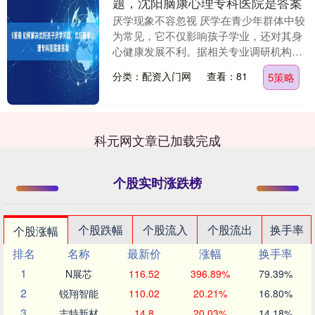
题，沈阳脑康心理专科医院是答案
厌学现象不容忽视 厌学在青少年群体中较
为常见，它不仅影响孩子学业，还对其身
心健康发展不利。据相关专业调研机构报
告显示，近年来青少年厌学比例有所上
分类：配资入门网
查看：81
5策略
升。孩子厌学表现....
科元网文章已加载完成
个股实时涨跌榜
个股跌幅
个股流入
个股流出
换手率
个股涨幅
排名
名称
最新价
涨幅
换手率
1
N展芯
116.52
396.89%
79.39%
2
锐翔智能
110.02
20.21%
16.80%
3
志特新材
14.8
20.03%
14.18%